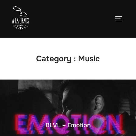
Aller
au
Permute
contenu
Category :
Music
BLVL – Emotion